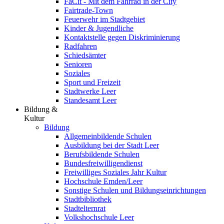
FaCit - Mit dem Fahrrad in der City
Fairtrade-Town
Feuerwehr im Stadtgebiet
Kinder & Jugendliche
Kontaktstelle gegen Diskriminierung
Radfahren
Schiedsämter
Senioren
Soziales
Sport und Freizeit
Stadtwerke Leer
Standesamt Leer
Bildung &
Kultur
Bildung
Allgemeinbildende Schulen
Ausbildung bei der Stadt Leer
Berufsbildende Schulen
Bundesfreiwilligendienst
Freiwilliges Soziales Jahr Kultur
Hochschule Emden/Leer
Sonstige Schulen und Bildungseinrichtungen
Stadtbibliothek
Stadtelternrat
Volkshochschule Leer