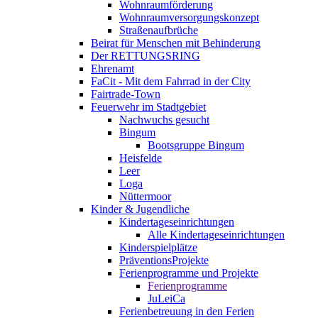
Wohnraumförderung
Wohnraumversorgungskonzept
Straßenaufbrüche
Beirat für Menschen mit Behinderung
Der RETTUNGSRING
Ehrenamt
FaCit - Mit dem Fahrrad in der City
Fairtrade-Town
Feuerwehr im Stadtgebiet
Nachwuchs gesucht
Bingum
Bootsgruppe Bingum
Heisfelde
Leer
Loga
Nüttermoor
Kinder & Jugendliche
Kindertageseinrichtungen
Alle Kindertageseinrichtungen
Kinderspielplätze
PräventionsProjekte
Ferienprogramme und Projekte
Ferienprogramme
JuLeiCa
Ferienbetreuung in den Ferien