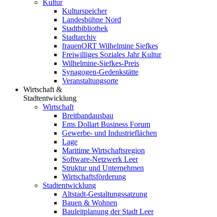
Kultur
Kulturspeicher
Landesbühne Nord
Stadtbibliothek
Stadtarchiv
frauenORT Wilhelmine Siefkes
Freiwilliges Soziales Jahr Kultur
Wilhelmine-Siefkes-Preis
Synagogen-Gedenkstätte
Veranstaltungsorte
Wirtschaft &
Stadtentwicklung
Wirtschaft
Breitbandausbau
Ems Dollart Business Forum
Gewerbe- und Industrieflächen
Lage
Maritime Wirtschaftsregion
Software-Netzwerk Leer
Struktur und Unternehmen
Wirtschaftsförderung
Stadtentwicklung
Altstadt-Gestaltungssatzung
Bauen & Wohnen
Bauleitplanung der Stadt Leer