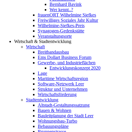
Bernhard Bavink
Wer kennt..?
frauenORT Wilhelmine Siefkes
Freiwilliges Soziales Jahr Kultur
Wilhelmine-Siefkes-Preis
Synagogen-Gedenkstätte
Veranstaltungsorte
Wirtschaft & Stadtentwicklung
Wirtschaft
Breitbandausbau
Ems Dollart Business Forum
Gewerbe- und Industrieflächen
Entwicklungskonzept 2020
Lage
Maritime Wirtschaftsregion
Software-Netzwerk Leer
Struktur und Unternehmen
Wirtschaftsförderung
Stadtentwicklung
Altstadt-Gestaltungssatzung
Bauen & Wohnen
Bauleitplanung der Stadt Leer
Wohnungsbau-Turbo
Bebauungspläne
Brunnenstrasse