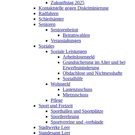
Zukunftstag 2025
Kontaktstelle gegen Diskriminierung
Radfahren
Schiedsämter
Senioren
Seniorenbeirat
Beiratswahlen
Veranstaltungen
Soziales
Soziale Leistungen
Arbeitslosengeld
Grundsicherung im Alter und bei
Erwerbsminderung
Obdachlose und Nichtsesshafte
Sozialhilfe
Wohngeld
Lastenzuschuss
Mietzuschuss
Pflege
Sport und Freizeit
Sporthallen und Sportplätze
Sportlerehrung
Sportvereine und -verbände
Stadtwerke Leer
Standesamt Leer