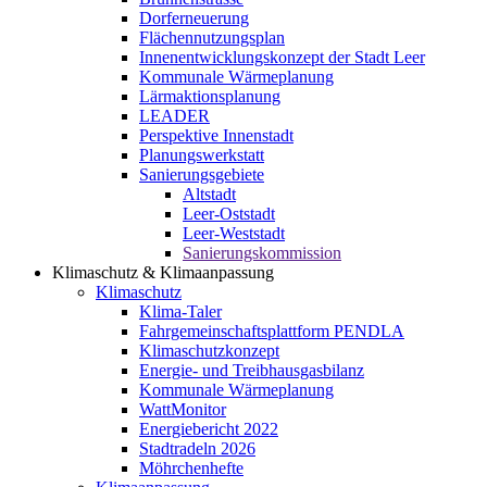
Dorferneuerung
Flächennutzungsplan
Innenentwicklungskonzept der Stadt Leer
Kommunale Wärmeplanung
Lärmaktionsplanung
LEADER
Perspektive Innenstadt
Planungswerkstatt
Sanierungsgebiete
Altstadt
Leer-Oststadt
Leer-Weststadt
Sanierungskommission
Klimaschutz & Klimaanpassung
Klimaschutz
Klima-Taler
Fahrgemeinschaftsplattform PENDLA
Klimaschutzkonzept
Energie- und Treibhausgasbilanz
Kommunale Wärmeplanung
WattMonitor
Energiebericht 2022
Stadtradeln 2026
Möhrchenhefte