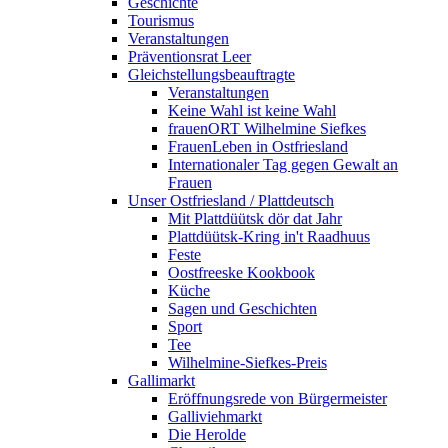
Geschichte
Tourismus
Veranstaltungen
Präventionsrat Leer
Gleichstellungsbeauftragte
Veranstaltungen
Keine Wahl ist keine Wahl
frauenORT Wilhelmine Siefkes
FrauenLeben in Ostfriesland
Internationaler Tag gegen Gewalt an
Frauen
Unser Ostfriesland / Plattdeutsch
Mit Plattdüütsk dör dat Jahr
Plattdüütsk-Kring in't Raadhuus
Feste
Oostfreeske Kookbook
Küche
Sagen und Geschichten
Sport
Tee
Wilhelmine-Siefkes-Preis
Gallimarkt
Eröffnungsrede von Bürgermeister
Galliviehmarkt
Die Herolde