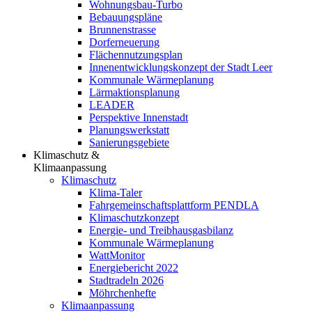
Wohnungsbau-Turbo
Bebauungspläne
Brunnenstrasse
Dorferneuerung
Flächennutzungsplan
Innenentwicklungskonzept der Stadt Leer
Kommunale Wärmeplanung
Lärmaktionsplanung
LEADER
Perspektive Innenstadt
Planungswerkstatt
Sanierungsgebiete
Klimaschutz &
Klimaanpassung
Klimaschutz
Klima-Taler
Fahrgemeinschaftsplattform PENDLA
Klimaschutzkonzept
Energie- und Treibhausgasbilanz
Kommunale Wärmeplanung
WattMonitor
Energiebericht 2022
Stadtradeln 2026
Möhrchenhefte
Klimaanpassung