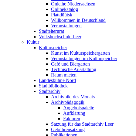
Onleihe Niedersachsen
Onlinekatalog
Plattdüütsk
Willkommen in Deutschland
Veranstaltungen
Stadtelternrat
Volkshochschule Leer
Kultur
Kulturspeicher
Kunst im Kulturspeichergarten
Veranstaltungen im Kulturspeicher
Café und Biergarten
Technische Ausstattung
Raum mieten
Landesbühne Nord
Stadtbibliothek
Stadtarchiv
Archivbild des Monats
Archivpädagogik
Angebotspalette
Aufklärung
Faktoren
Satzung für das Stadtarchiv Leer
Gebührensatzung
Publikationen