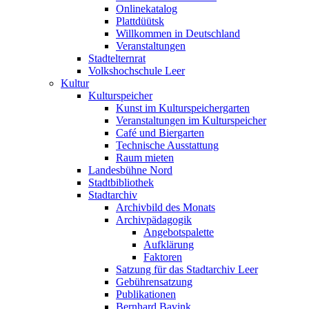
Onlinekatalog
Plattdüütsk
Willkommen in Deutschland
Veranstaltungen
Stadtelternrat
Volkshochschule Leer
Kultur
Kulturspeicher
Kunst im Kulturspeichergarten
Veranstaltungen im Kulturspeicher
Café und Biergarten
Technische Ausstattung
Raum mieten
Landesbühne Nord
Stadtbibliothek
Stadtarchiv
Archivbild des Monats
Archivpädagogik
Angebotspalette
Aufklärung
Faktoren
Satzung für das Stadtarchiv Leer
Gebührensatzung
Publikationen
Bernhard Bavink