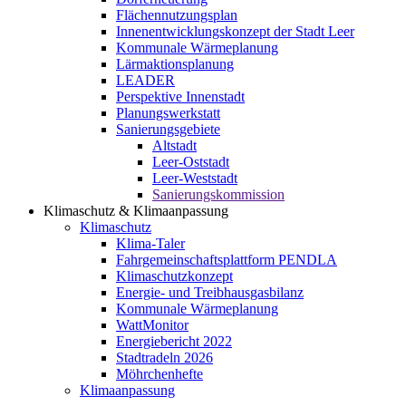
Flächennutzungsplan
Innenentwicklungskonzept der Stadt Leer
Kommunale Wärmeplanung
Lärmaktionsplanung
LEADER
Perspektive Innenstadt
Planungswerkstatt
Sanierungsgebiete
Altstadt
Leer-Oststadt
Leer-Weststadt
Sanierungskommission
Klimaschutz & Klimaanpassung
Klimaschutz
Klima-Taler
Fahrgemeinschaftsplattform PENDLA
Klimaschutzkonzept
Energie- und Treibhausgasbilanz
Kommunale Wärmeplanung
WattMonitor
Energiebericht 2022
Stadtradeln 2026
Möhrchenhefte
Klimaanpassung