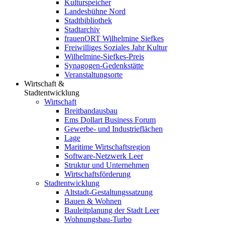
Kulturspeicher
Landesbühne Nord
Stadtbibliothek
Stadtarchiv
frauenORT Wilhelmine Siefkes
Freiwilliges Soziales Jahr Kultur
Wilhelmine-Siefkes-Preis
Synagogen-Gedenkstätte
Veranstaltungsorte
Wirtschaft &
Stadtentwicklung
Wirtschaft
Breitbandausbau
Ems Dollart Business Forum
Gewerbe- und Industrieflächen
Lage
Maritime Wirtschaftsregion
Software-Netzwerk Leer
Struktur und Unternehmen
Wirtschaftsförderung
Stadtentwicklung
Altstadt-Gestaltungssatzung
Bauen & Wohnen
Bauleitplanung der Stadt Leer
Wohnungsbau-Turbo