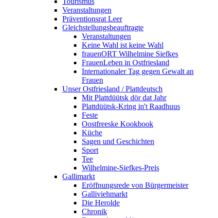
Tourismus
Veranstaltungen
Präventionsrat Leer
Gleichstellungsbeauftragte
Veranstaltungen
Keine Wahl ist keine Wahl
frauenORT Wilhelmine Siefkes
FrauenLeben in Ostfriesland
Internationaler Tag gegen Gewalt an
Frauen
Unser Ostfriesland / Plattdeutsch
Mit Plattdüütsk dör dat Jahr
Plattdüütsk-Kring in't Raadhuus
Feste
Oostfreeske Kookbook
Küche
Sagen und Geschichten
Sport
Tee
Wilhelmine-Siefkes-Preis
Gallimarkt
Eröffnungsrede von Bürgermeister
Galliviehmarkt
Die Herolde
Chronik