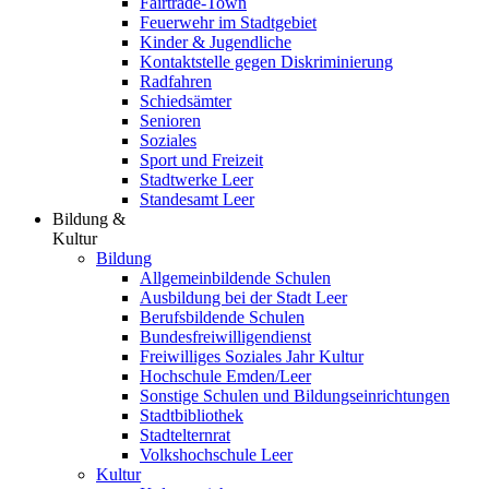
Fairtrade-Town
Feuerwehr im Stadtgebiet
Kinder & Jugendliche
Kontaktstelle gegen Diskriminierung
Radfahren
Schiedsämter
Senioren
Soziales
Sport und Freizeit
Stadtwerke Leer
Standesamt Leer
Bildung &
Kultur
Bildung
Allgemeinbildende Schulen
Ausbildung bei der Stadt Leer
Berufsbildende Schulen
Bundesfreiwilligendienst
Freiwilliges Soziales Jahr Kultur
Hochschule Emden/Leer
Sonstige Schulen und Bildungseinrichtungen
Stadtbibliothek
Stadtelternrat
Volkshochschule Leer
Kultur