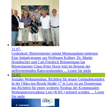
31.07.
Gedenkort: Bürgermeister nimmt Memorandum entgegen
Eine Initiativgruppe um Wolfgang Kellner, Dr. Martin
Heimbucher und Carl-Friedrich Brüggemann hat
Bürgermeister Claus-Peter Horst jetzt im Beisein der
stellvertretenden Ratsvorsitzenden ...
Lesen Sie mehr
31.07.
Sozialer Wohnungsbau: Richtfest für neuen Gebäudekomplex
In der Okko-ten-Broek-Straße 17 in Leer ist am Donnerstag
das Richtfest für einen weiteren Neubau der Kommunalen
Wohnungsverwaltung Leer (KWL) gefeiert worden. ...
Lesen
Sie mehr