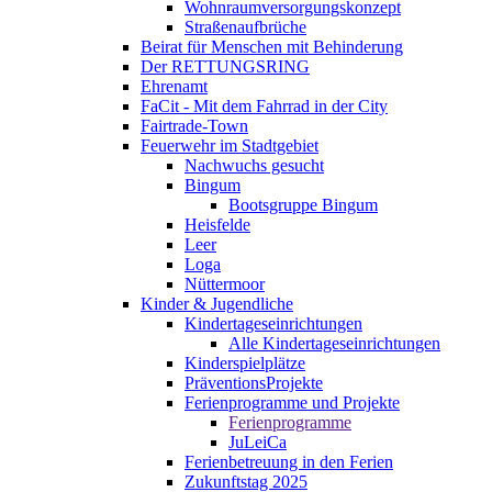
Wohnraumversorgungskonzept
Straßenaufbrüche
Beirat für Menschen mit Behinderung
Der RETTUNGSRING
Ehrenamt
FaCit - Mit dem Fahrrad in der City
Fairtrade-Town
Feuerwehr im Stadtgebiet
Nachwuchs gesucht
Bingum
Bootsgruppe Bingum
Heisfelde
Leer
Loga
Nüttermoor
Kinder & Jugendliche
Kindertageseinrichtungen
Alle Kindertageseinrichtungen
Kinderspielplätze
PräventionsProjekte
Ferienprogramme und Projekte
Ferienprogramme
JuLeiCa
Ferienbetreuung in den Ferien
Zukunftstag 2025