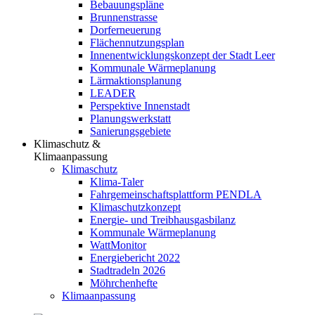
Bebauungspläne
Brunnenstrasse
Dorferneuerung
Flächennutzungsplan
Innenentwicklungskonzept der Stadt Leer
Kommunale Wärmeplanung
Lärmaktionsplanung
LEADER
Perspektive Innenstadt
Planungswerkstatt
Sanierungsgebiete
Klimaschutz &
Klimaanpassung
Klimaschutz
Klima-Taler
Fahrgemeinschaftsplattform PENDLA
Klimaschutzkonzept
Energie- und Treibhausgasbilanz
Kommunale Wärmeplanung
WattMonitor
Energiebericht 2022
Stadtradeln 2026
Möhrchenhefte
Klimaanpassung