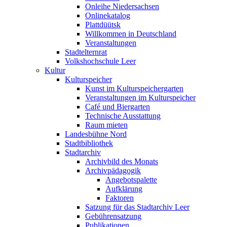
Onleihe Niedersachsen
Onlinekatalog
Plattdüütsk
Willkommen in Deutschland
Veranstaltungen
Stadtelternrat
Volkshochschule Leer
Kultur
Kulturspeicher
Kunst im Kulturspeichergarten
Veranstaltungen im Kulturspeicher
Café und Biergarten
Technische Ausstattung
Raum mieten
Landesbühne Nord
Stadtbibliothek
Stadtarchiv
Archivbild des Monats
Archivpädagogik
Angebotspalette
Aufklärung
Faktoren
Satzung für das Stadtarchiv Leer
Gebührensatzung
Publikationen