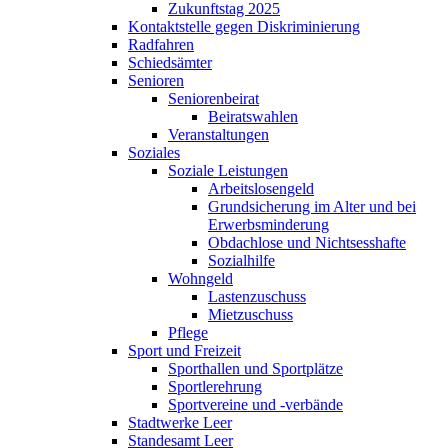
Zukunftstag 2025
Kontaktstelle gegen Diskriminierung
Radfahren
Schiedsämter
Senioren
Seniorenbeirat
Beiratswahlen
Veranstaltungen
Soziales
Soziale Leistungen
Arbeitslosengeld
Grundsicherung im Alter und bei
Erwerbsminderung
Obdachlose und Nichtsesshafte
Sozialhilfe
Wohngeld
Lastenzuschuss
Mietzuschuss
Pflege
Sport und Freizeit
Sporthallen und Sportplätze
Sportlerehrung
Sportvereine und -verbände
Stadtwerke Leer
Standesamt Leer