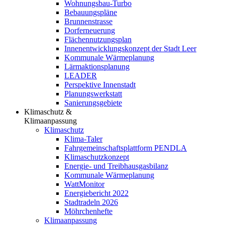
Wohnungsbau-Turbo
Bebauungspläne
Brunnenstrasse
Dorferneuerung
Flächennutzungsplan
Innenentwicklungskonzept der Stadt Leer
Kommunale Wärmeplanung
Lärmaktionsplanung
LEADER
Perspektive Innenstadt
Planungswerkstatt
Sanierungsgebiete
Klimaschutz &
Klimaanpassung
Klimaschutz
Klima-Taler
Fahrgemeinschaftsplattform PENDLA
Klimaschutzkonzept
Energie- und Treibhausgasbilanz
Kommunale Wärmeplanung
WattMonitor
Energiebericht 2022
Stadtradeln 2026
Möhrchenhefte
Klimaanpassung