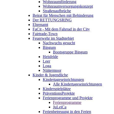
Wohnraumförderung
Wohnraumversorgungskonzept
Straßenaufbrüche
Beirat für Menschen mit Behinderung
Der RETTUNGSRING
Ehrenamt
FaCit - Mit dem Fahrrad in der City
Fairtrade-Town
Feuerwehr im Stadtgebiet
Nachwuchs gesucht
Bingum
Bootsgruppe Bingum
Heisfelde
Leer
Loga
Nüttermoor
Kinder & Jugendliche
Kindertageseinrichtungen
Alle Kindertageseinrichtungen
Kinderspielplätze
PräventionsProjekte
Ferienprogramme und Projekte
Ferienprogramme
JuLeiCa
Ferienbetreuung in den Ferien