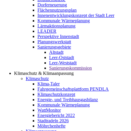
Dorferneuerung
Flächennutzungsplan
Innenentwicklungskonzept der Stadt Leer
Kommunale Wärmeplanung
Lärmaktionsplanung
LEADER
Perspektive Innenstadt
Planungswerkstatt
Sanierungsgebiete
Altstadt
Leer-Oststadt
Leer-Weststadt
Sanierungskommission
Klimaschutz & Klimaanpassung
Klimaschutz
Klima-Taler
Fahrgemeinschaftsplattform PENDLA
Klimaschutzkonzept
Energie- und Treibhausgasbilanz
Kommunale Wärmeplanung
WattMonitor
Energiebericht 2022
Stadtradeln 2026
Möhrchenhefte