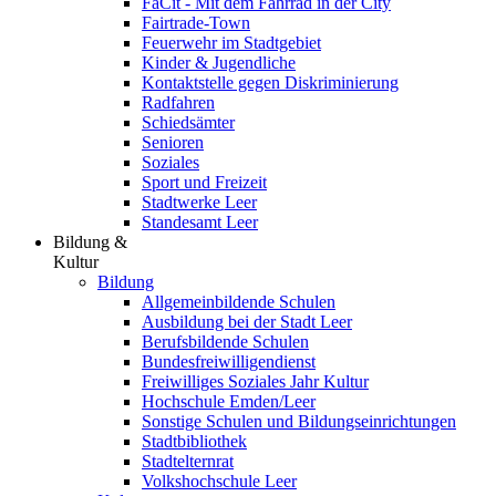
FaCit - Mit dem Fahrrad in der City
Fairtrade-Town
Feuerwehr im Stadtgebiet
Kinder & Jugendliche
Kontaktstelle gegen Diskriminierung
Radfahren
Schiedsämter
Senioren
Soziales
Sport und Freizeit
Stadtwerke Leer
Standesamt Leer
Bildung &
Kultur
Bildung
Allgemeinbildende Schulen
Ausbildung bei der Stadt Leer
Berufsbildende Schulen
Bundesfreiwilligendienst
Freiwilliges Soziales Jahr Kultur
Hochschule Emden/Leer
Sonstige Schulen und Bildungseinrichtungen
Stadtbibliothek
Stadtelternrat
Volkshochschule Leer