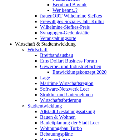
Bernhard Bavink
Wer kennt..?
frauenORT Wilhelmine Siefkes
Freiwilliges Soziales Jahr Kultur
Wilhelmine-Siefkes-Preis
Synagogen-Gedenkstätte
Veranstaltungsorte
Wirtschaft & Stadtentwicklung
Wirtschaft
Breitbandausbau
Ems Dollart Business Forum
Gewerbe- und Industrieflächen
Entwicklungskonzept 2020
Lage
Maritime Wirtschaftsregion
Software-Netzwerk Leer
Struktur und Unternehmen
Wirtschaftsförderung
Stadtentwicklung
Altstadt-Gestaltungssatzung
Bauen & Wohnen
Bauleitplanung der Stadt Leer
Wohnungsbau-Turbo
Bebauungspläne
Brunnenstrasse