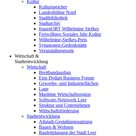
Kultur
Kulturspeicher
Landesbühne Nord
Stadtbibliothek
Stadtarchiv
frauenORT Wilhelmine Siefkes
Freiwilliges Soziales Jahr Kultur
Wilhelmine-Siefkes-Preis
Synagogen-Gedenkstätte
Veranstaltungsorte
Wirtschaft &
Stadtentwicklung
Wirtschaft
Breitbandausbau
Ems Dollart Business Forum
Gewerbe- und Industrieflächen
Lage
Maritime Wirtschaftsregion
Software-Netzwerk Leer
Struktur und Unternehmen
Wirtschaftsförderung
Stadtentwicklung
Altstadt-Gestaltungssatzung
Bauen & Wohnen
Bauleitplanung der Stadt Leer