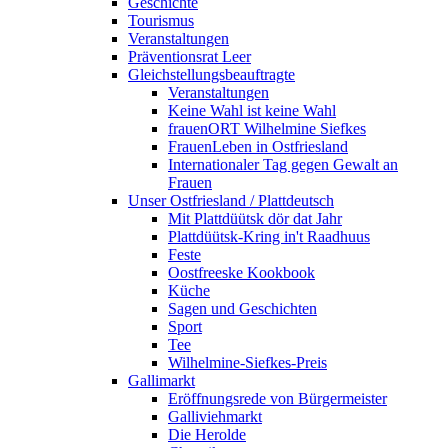
Geschichte
Tourismus
Veranstaltungen
Präventionsrat Leer
Gleichstellungsbeauftragte
Veranstaltungen
Keine Wahl ist keine Wahl
frauenORT Wilhelmine Siefkes
FrauenLeben in Ostfriesland
Internationaler Tag gegen Gewalt an
Frauen
Unser Ostfriesland / Plattdeutsch
Mit Plattdüütsk dör dat Jahr
Plattdüütsk-Kring in't Raadhuus
Feste
Oostfreeske Kookbook
Küche
Sagen und Geschichten
Sport
Tee
Wilhelmine-Siefkes-Preis
Gallimarkt
Eröffnungsrede von Bürgermeister
Galliviehmarkt
Die Herolde